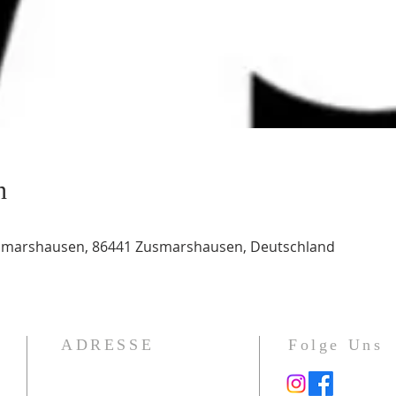
n
usmarshausen, 86441 Zusmarshausen, Deutschland
ADRESSE
Folge Uns
Gotenstraße 1a
86391 Stadtbergen