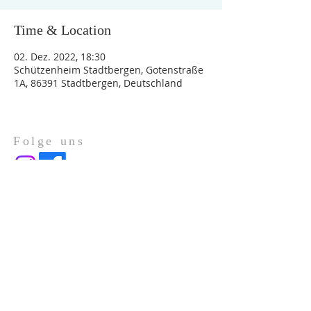
Time & Location
02. Dez. 2022, 18:30
Schützenheim Stadtbergen, Gotenstraße
1A, 86391 Stadtbergen, Deutschland
Folge uns
Über Uns
Impressum
Datenschutz
ADRESSE
Gotenstraße 1a
86391 Stadtbergen