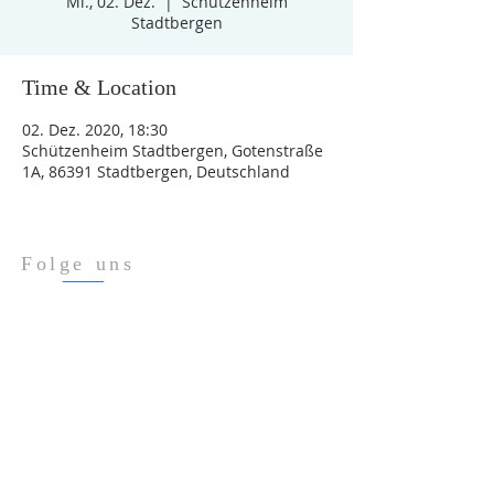
Mi., 02. Dez.
  |  
Schützenheim
Stadtbergen
Time & Location
02. Dez. 2020, 18:30
Schützenheim Stadtbergen, Gotenstraße
1A, 86391 Stadtbergen, Deutschland
Folge uns
Über Uns
Impressum
Datenschutz
ADRESSE
Gotenstraße 1a