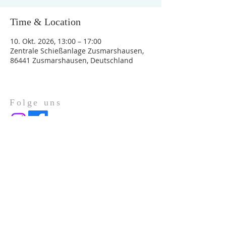
Time & Location
10. Okt. 2026, 13:00 – 17:00
Zentrale Schießanlage Zusmarshausen,
86441 Zusmarshausen, Deutschland
Folge uns
Über Uns
Impressum
Datenschutz
ADRESSE
Gotenstraße 1a
86391 Stadtbergen