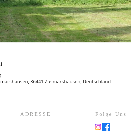
n
0
usmarshausen, 86441 Zusmarshausen, Deutschland
ADRESSE
Folge Uns
Gotenstraße 1a
86391 Stadtbergen