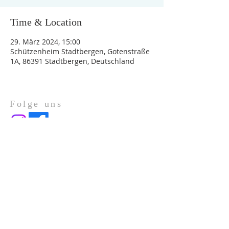
Time & Location
29. März 2024, 15:00
Schützenheim Stadtbergen, Gotenstraße
1A, 86391 Stadtbergen, Deutschland
Folge uns
Über Uns
Impressum
Datenschutz
ADRESSE
Gotenstraße 1a
86391 Stadtbergen