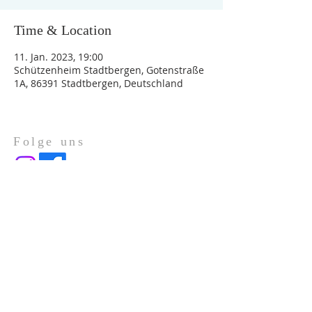
Time & Location
11. Jan. 2023, 19:00
Schützenheim Stadtbergen, Gotenstraße
1A, 86391 Stadtbergen, Deutschland
Folge uns
Über Uns
Impressum
Datenschutz
ADRESSE
Gotenstraße 1a
86391 Stadtbergen