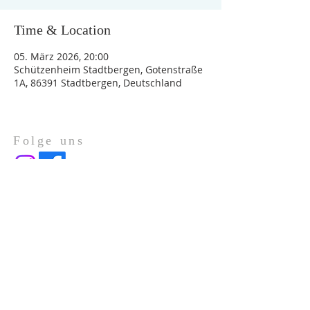
Time & Location
05. März 2026, 20:00
Schützenheim Stadtbergen, Gotenstraße
1A, 86391 Stadtbergen, Deutschland
Folge uns
Über Uns
Impressum
Datenschutz
ADRESSE
Gotenstraße 1a
86391 Stadtbergen