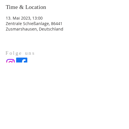
Time & Location
13. Mai 2023, 13:00
Zentrale Schießanlage, 86441
Zusmarshausen, Deutschland
Folge uns
Über Uns
Impressum
Datenschutz
ADRESSE
Gotenstraße 1a
86391 Stadtbergen