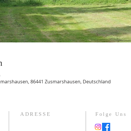
n
0
usmarshausen, 86441 Zusmarshausen, Deutschland
ADRESSE
Folge Uns
Gotenstraße 1a
86391 Stadtbergen