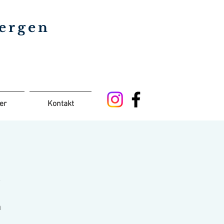
bergen
er
Kontakt
n
n