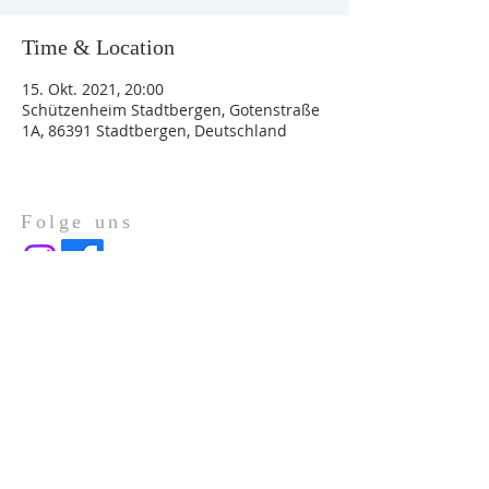
Time & Location
15. Okt. 2021, 20:00
Schützenheim Stadtbergen, Gotenstraße
1A, 86391 Stadtbergen, Deutschland
Folge uns
Über Uns
Impressum
Datenschutz
ADRESSE
Gotenstraße 1a
86391 Stadtbergen